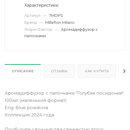
Характеристики
Артикул
—
7MDPS
Бренд
—
Millefiori Milano
Форм Фактор
—
Аромадиффузор с
палочками
ОПИСАНИЕ
ОТЗЫВЫ
КАК КУПИТЬ
О
Аромадиффузор с палочками "Голубая посидония"
100мл (маленький формат)
Eng: Blue posidonia
Коллекция 2024 года
Пробудите свои чувства свежестью этого