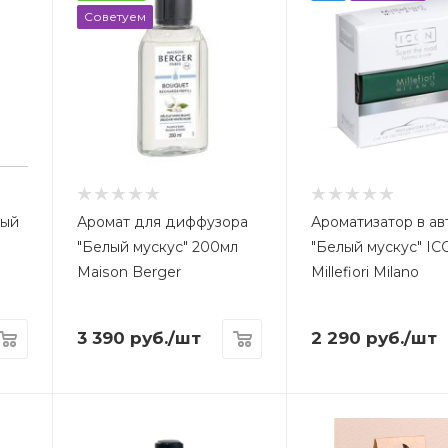
Советуем
лый
Аромат для диффузора
Ароматизатор в ав
"Белый мускус" 200мл
"Белый мускус" I
Maison Berger
Millefiori Milano
3 390
руб.
/шт
2 290
руб.
/шт