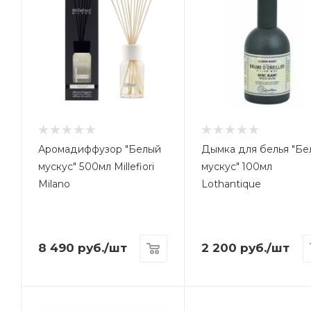
Аромадиффузор "Белый
Дымка для белья "Бе
мускус" 500мл Millefiori
мускус" 100мл
Milano
Lothantique
8 490
руб.
/шт
2 200
руб.
/шт