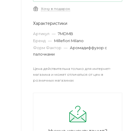
Хочу в подарок
Характеристики
Артикул
—
7MDMB
Бренд
—
Millefiori Milano
Форм Фактор
—
Аромадиффузор с
палочками
Цена действительна только для интернет-
магазина и может отличаться от цен в
розничных магазинах
Нужна консультация?