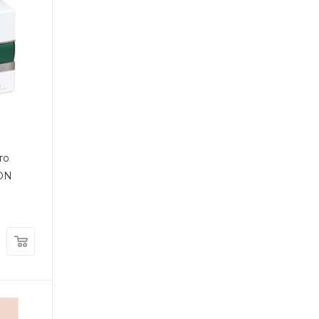
то
CON