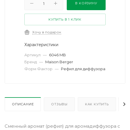
В КОРЗИНУ
КУПИТЬ В 1 КЛИК
Хочу в подарок
Характеристики
Артикул
—
6046 MB
Бренд
—
Maison Berger
Форм Фактор
—
Рефил для диффузора
ОПИСАНИЕ
ОТЗЫВЫ
КАК КУПИТЬ
О
Сменный аромат (рефил) для аромадиффузора с