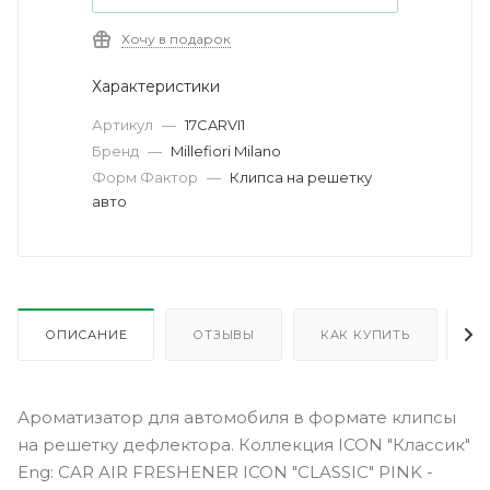
Хочу в подарок
Характеристики
Артикул
—
17CARVI1
Бренд
—
Millefiori Milano
Форм Фактор
—
Клипса на решетку
авто
ОПИСАНИЕ
ОТЗЫВЫ
КАК КУПИТЬ
О
Ароматизатор для автомобиля в формате клипсы
на решетку дефлектора. Коллекция ICON "Классик"
Eng: CAR AIR FRESHENER ICON "CLASSIC" PINK -