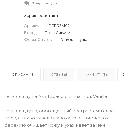
Хочу в подарок
Характеристики
Артикул
—
PGPR3M02
Бренд
—
Press Gurwitz
Форм Фактор
—
Гель для душа
ОПИСАНИЕ
ОТЗЫВЫ
КАК КУПИТЬ
О
Гель для душа №3 Tobacco, Cinnamon, Vanilla
Гель для душа, обогащенный экстрактами алое
вера, а так же маслом авокадо и пантенолом,
бережно очищает кожу и ухаживает за ней.