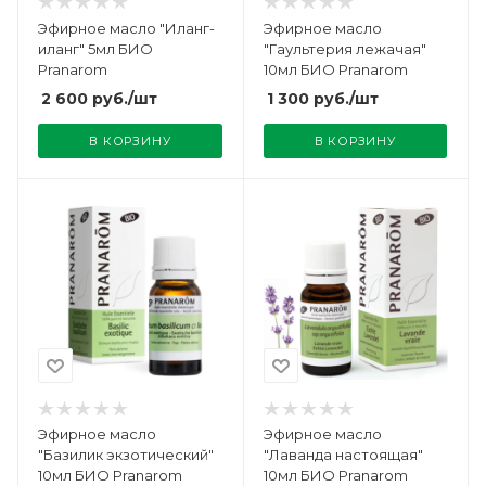
Эфирное масло "Иланг-
Эфирное масло
иланг" 5мл БИО
"Гаультерия лежачая"
Pranarom
10мл БИО Pranarom
2 600
руб.
/шт
1 300
руб.
/шт
В КОРЗИНУ
В КОРЗИНУ
Эфирное масло
Эфирное масло
"Базилик экзотический"
"Лаванда настоящая"
10мл БИО Pranarom
10мл БИО Pranarom