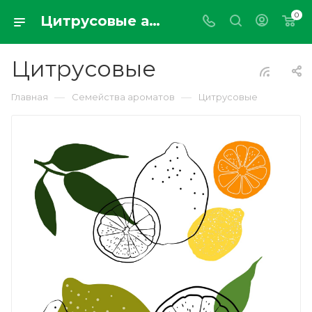
0
Цитрусовые ароматы для дома из Италии, Франции, Англии, США диффузоры, свечи, спреи, саше и другие форматы для дома - parfumdemaison.ru
Цитрусовые
—
—
Главная
Семейства ароматов
Цитрусовые