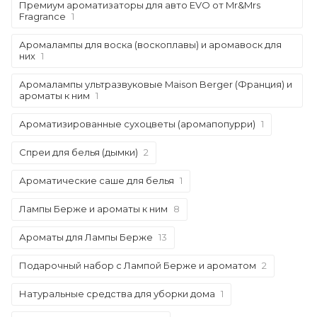
Премиум ароматизаторы для авто EVO от Mr&Mrs
Fragrance
1
Аромалампы для воска (воскоплавы) и аромавоск для
них
1
Аромалампы ультразвуковые Maison Berger (Франция) и
ароматы к ним
1
Ароматизированные сухоцветы (аромапопурри)
1
Спреи для белья (дымки)
2
Ароматические саше для белья
1
Лампы Берже и ароматы к ним
8
Ароматы для Лампы Берже
13
Подарочный набор с Лампой Берже и ароматом
2
Натуральные средства для уборки дома
1