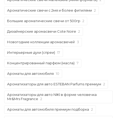
Ароматические свечи с 2мя и более фитилями
2
Большие ароматические свечи от 500гр
2
Дизайнерские аромасвечи Cote Noire
2
Новогодние коллекции аромасвечей
3
Интерьерные духи (спреи)
17
Концентрированный парфюм (масла)
7
Ароматы для автомобиля
10
Ароматизаторы для авто ESTEBAN Parfums премиум
2
Ароматизаторы для авто NIKI в форме человечка
Mr&Mrs Fragrance
2
Ароматы для автомобиля премиум подборка
2