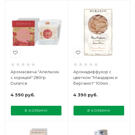
Аромасвеча "Апельсин
Аромадиффузор с
с корицей" 280гр
цветком "Мандарин и
Durance
бергамот" 100мл
Durance
4 590
руб.
4 390
руб.
В КОРЗИНУ
В КОРЗИНУ