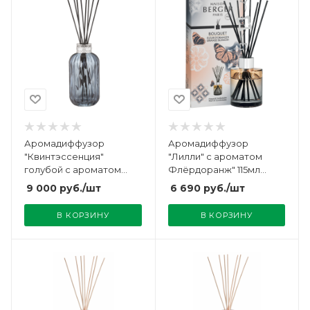
Аромадиффузор
Аромадиффузор
"Квинтэссенция"
"Лилли" с ароматом
голубой с ароматом
Флёрдоранж" 115мл
"Золотая Пшеница"
Maison Berger
9 000
руб.
/шт
6 690
руб.
/шт
200мл Maison Berger
В КОРЗИНУ
В КОРЗИНУ