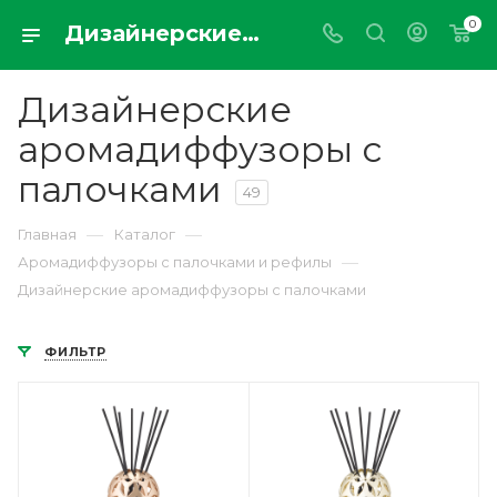
0
Дизайнерские аромадиффузоры с палочками от лучших мировых парфюмеров купить онлайн в Москве с доставкой по РФ parfumdemaison.ru
Дизайнерские
аромадиффузоры с
палочками
49
—
—
Главная
Каталог
—
Аромадиффузоры с палочками и рефилы
Дизайнерские аромадиффузоры с палочками
ФИЛЬТР