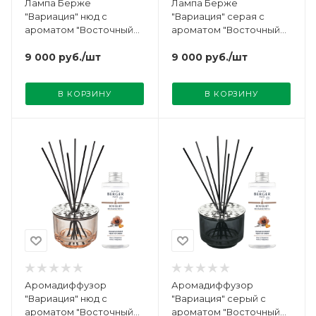
Лампа Берже
Лампа Берже
"Вариация" нюд с
"Вариация" серая с
ароматом "Восточный
ароматом "Восточный
Бархат" 250мл Maison
Бархат" 250мл Maison
Berger
9 000
руб.
/шт
Berger
9 000
руб.
/шт
В КОРЗИНУ
В КОРЗИНУ
Аромадиффузор
Аромадиффузор
"Вариация" нюд с
"Вариация" серый с
ароматом "Восточный
ароматом "Восточный