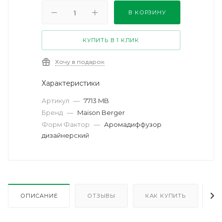
В КОРЗИНУ
КУПИТЬ В 1 КЛИК
Хочу в подарок
Характеристики
Артикул
—
7713 MB
Бренд
—
Maison Berger
Форм Фактор
—
Аромадиффузор
дизайнерский
ОПИСАНИЕ
ОТЗЫВЫ
КАК КУПИТЬ
О