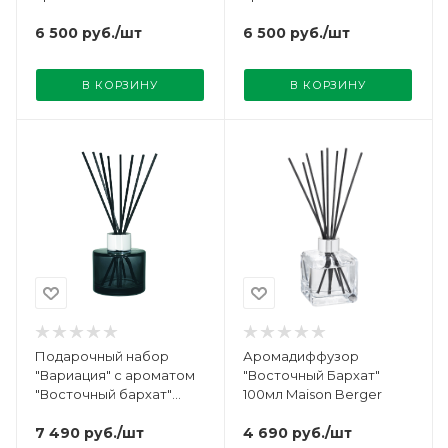
Бархат" 200мл Maison
Бархат" 200мл Maison
Berger
6 500
руб.
/шт
Berger
6 500
руб.
/шт
В КОРЗИНУ
В КОРЗИНУ
Подарочный набор
Аромадиффузор
"Вариация" с ароматом
"Восточный Бархат"
"Восточный бархат"
100мл Maison Berger
Maison Berger
7 490
руб.
/шт
4 690
руб.
/шт