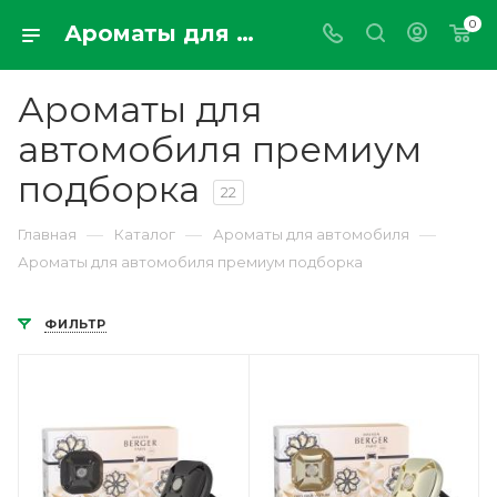
0
Ароматы для автомобиля премиум класса из Франции, Италии, США купить онлайн в интернет бутике ароматов parfumdemaison.ru
Ароматы для
автомобиля премиум
подборка
22
—
—
—
Главная
Каталог
Ароматы для автомобиля
Ароматы для автомобиля премиум подборка
ФИЛЬТР