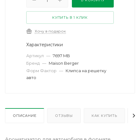
В КОРЗИНУ
КУПИТЬ В 1 КЛИК
Хочу в подарок
Характеристики
Артикул
—
7697 MB
Бренд
—
Maison Berger
Форм Фактор
—
Клипса на решетку
авто
ОПИСАНИЕ
ОТЗЫВЫ
КАК КУПИТЬ
О
Ароматизатор для автомобиля в формате