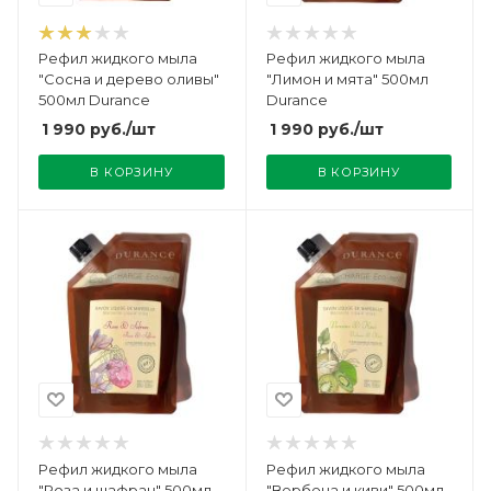
Рефил жидкого мыла
Рефил жидкого мыла
"Сосна и дерево оливы"
"Лимон и мята" 500мл
500мл Durance
Durance
1 990
руб.
/шт
1 990
руб.
/шт
В КОРЗИНУ
В КОРЗИНУ
Рефил жидкого мыла
Рефил жидкого мыла
"Роза и шафран" 500мл
"Вербена и киви" 500мл