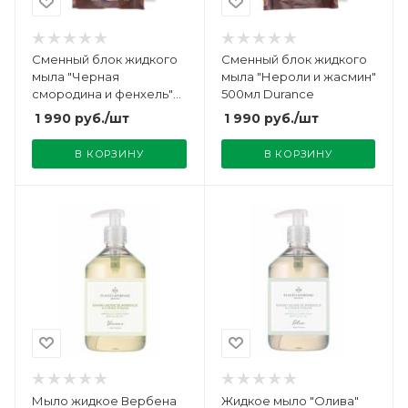
Сменный блок жидкого
Сменный блок жидкого
мыла "Черная
мыла "Нероли и жасмин"
смородина и фенхель"
500мл Durance
500мл Durance
1 990
руб.
/шт
1 990
руб.
/шт
В КОРЗИНУ
В КОРЗИНУ
Мыло жидкое Вербена
Жидкое мыло "Олива"