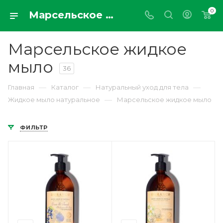
0
Марсельское жидкое мыло из Франции от лучших брендов премиум качества купить онлайн в Москве с доставкой по РФ parfumdemaison.ru
Марсельское жидкое
мыло
36
—
—
—
Главная
Каталог
Натуральный уход для тела
—
Жидкое мыло натуральное
Марсельское жидкое мыло
ФИЛЬТР