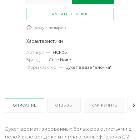
КУПИТЬ В 1 КЛИК
Хочу в подарок
Характеристики
Артикул
—
HCF05
Бренд
—
Cote Noire
Форм Фактор
—
Букет в вазе "ёлочка"
ОПИСАНИЕ
ОТЗЫВЫ
КАК КУПИТЬ
О
Букет ароматизированных белых роз с листьями в
белой вазе арт деко из стекла, рельеф "ёлочка", 2