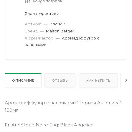
Хочу в подарок
Характеристики
Артикул
—
7745 MB
Бренд
—
Maison Berger
Форм Фактор
—
Аромадиффузор с
палочками
ОПИСАНИЕ
ОТЗЫВЫ
КАК КУПИТЬ
О
Аромадиффузор с палочками "Черная Ангелика"
100мл
Fr: Angélique Noire Eng: Black Angelica