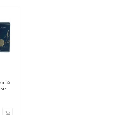
енний
Cote