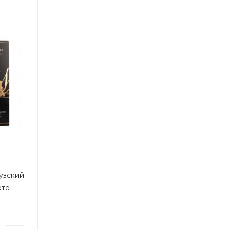
узский
ото