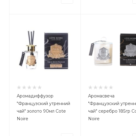
Аромадиффузор
Аромасвеча
"Французский утренний
"Французский утрен
чай" золото 90мл Cote
чай" серебро 185гр C
Noire
Noire