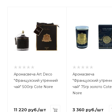
Аромасвеча Art Deco
Аромасвеча
"Французский утренний
"Французский утрен
чай" 500гр Cote Noire
чай" 75гр золото Cote
Noire
11 220
руб.
/шт
3 360
руб.
/шт