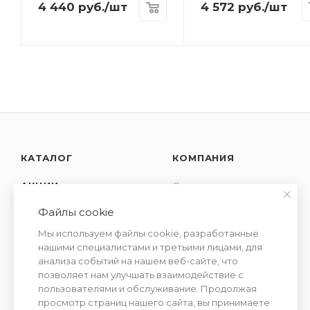
4 440
руб.
/шт
4 572
руб.
/шт
КАТАЛОГ
КОМПАНИЯ
АКЦИИ
О компании
Новости
Файлы cookie
УСЛУГИ
Контакты
Мы используем файлы cookie, разработанные
СЕМЕЙСТВА
Отзывы
нашими специалистами и третьими лицами, для
АРОМАТОВ
анализа событий на нашем веб-сайте, что
Сотрудничество
позволяет нам улучшать взаимодействие с
пользователями и обслуживание. Продолжая
просмотр страниц нашего сайта, вы принимаете