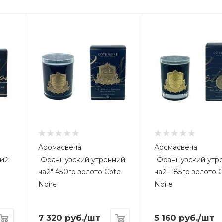
Аромасвеча
Аромасвеча
ний
"Французский утренний
"Французский утр
чай" 450гр золото Cote
чай" 185гр золото 
Noire
Noire
7 320
руб.
/шт
5 160
руб.
/шт