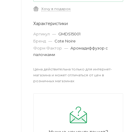
Хочу в подарок
Характеристики
Артикул
—
GMDS15001
Бренд
—
Cote Noire
Форм Фактор
—
Аромадиффузор с
палочками
Цена действительна только для интернет-
магазина и может отличаться от цен в
розничных магазинах
Нужна консультация?