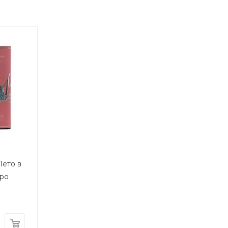
ето в
бро