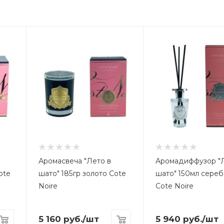
Аромасвеча "Лето в
Аромадиффузор "Л
ote
шато" 185гр золото Cote
шато" 150мл сере
Noire
Cote Noire
5 160
руб.
/шт
5 940
руб.
/шт