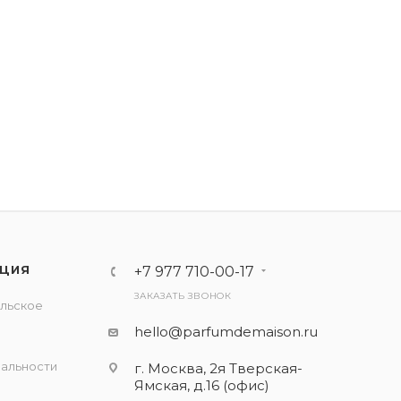
ЦИЯ
+7 977 710-00-17
ЗАКАЗАТЬ ЗВОНОК
льское
е
hello@parfumdemaison.ru
альности
г. Москва, 2я Тверская-
Ямская, д.16 (офис)