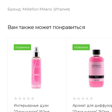
Бренд: Millefiori Milano (Италия)
Вам также может понравиться
Новинка
Новинка
Интерьерные духи
Аромат для диффузо
"Личи и роза" 150мл
"Личи и роза" 250мл