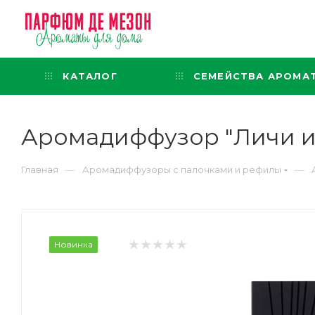
Интернет-магазин
представительского класса
КАТАЛОГ
СЕМЕЙСТВА АРОМА
Аромадиффузор "Личи и р
—
—
Главная
Аромадиффузоры с палочками и рефилы
Новинка