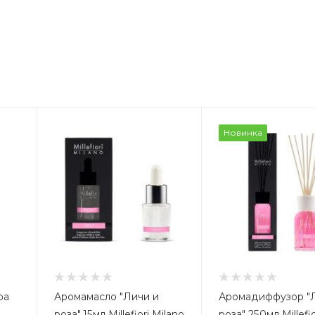
Новинка
ра
Аромамасло "Личи и
Аромадиффузор "
роза" 15мл Millefiori Milano
роза" 250мл Millefio