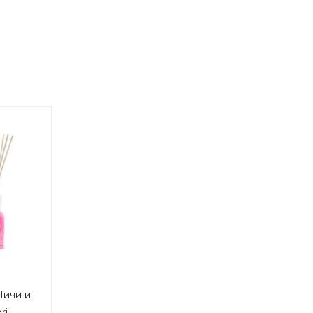
Личи и
ri