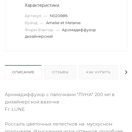
Характеристики
Артикул
—
N020686
Бренд
—
Amelie et Melanie
Форм Фактор
—
Аромадиффузор
дизайнерский
ОПИСАНИЕ
ОТЗЫВЫ
КАК КУПИТЬ
О
Аромадиффузор с палочками "ЛУНА" 200 мл в
дизайнерской вазочке
Fr: LUNE
Россыпь цветочных лепестков на мускусном
покрывале. Изысканная игра оттенков, подобная