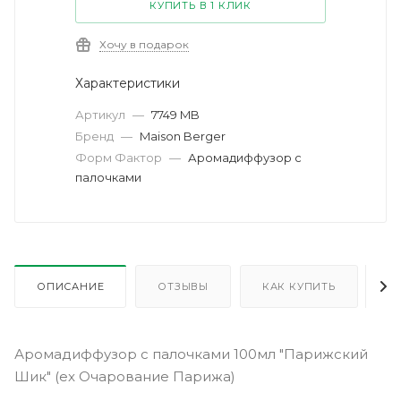
КУПИТЬ В 1 КЛИК
Хочу в подарок
Характеристики
Артикул
—
7749 MB
Бренд
—
Maison Berger
Форм Фактор
—
Аромадиффузор с
палочками
ОПИСАНИЕ
ОТЗЫВЫ
КАК КУПИТЬ
О
Аромадиффузор с палочками 100мл "Парижский
Шик" (ex Очарование Парижа)