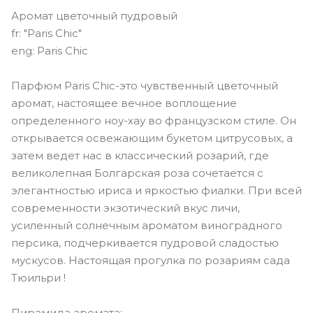
Аромат цветочный пудровый
fr: "Paris Chic"
eng: Paris Chic
Парфюм Paris Chic-это чувственный цветочный
аромат, настоящее вечное воплощение
определенного ноу-хау во французском стиле. Он
открывается освежающим букетом цитрусовых, а
затем ведет нас в классический розарий, где
великолепная Болгарская роза сочетается с
элегантностью ириса и яркостью фиалки. При всей
современности экзотический вкус личи,
усиленный солнечным ароматом виноградного
персика, подчеркивается пудровой сладостью
мускусов. Настоящая прогулка по розариям сада
Тюильри !
Пирамида аромата: