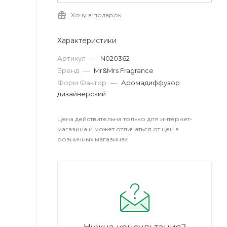
Хочу в подарок
Характеристики
Артикул
—
N020362
Бренд
—
Mr&Mrs Fragrance
Форм Фактор
—
Аромадиффузор
дизайнерский
Цена действительна только для интернет-
магазина и может отличаться от цен в
розничных магазинах
Нужна консультация?