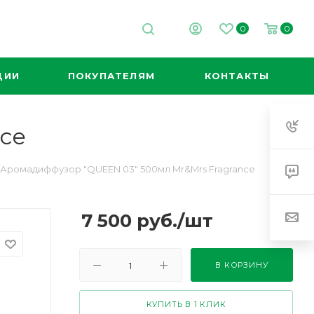
0
0
ЦИИ
ПОКУПАТЕЛЯМ
КОНТАКТЫ
ce
Аромадиффузор "QUEEN 03" 500мл Mr&Mrs Fragrance
7 500
руб.
/шт
В КОРЗИНУ
КУПИТЬ В 1 КЛИК