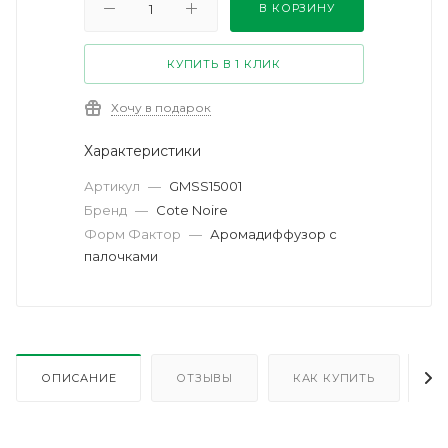
В КОРЗИНУ
КУПИТЬ В 1 КЛИК
Хочу в подарок
Характеристики
Артикул
—
GMSS15001
Бренд
—
Cote Noire
Форм Фактор
—
Аромадиффузор с
палочками
ОПИСАНИЕ
ОТЗЫВЫ
КАК КУПИТЬ
О