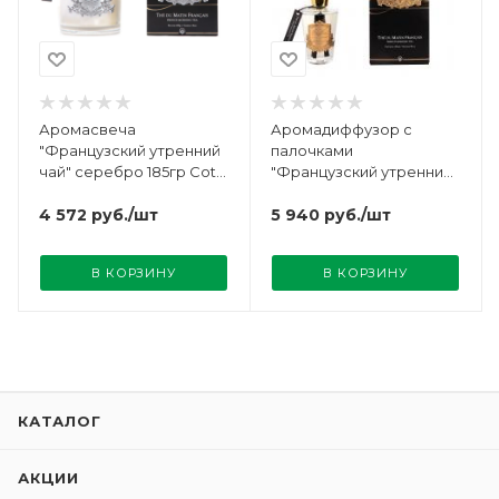
Аромасвеча
Аромадиффузор с
"Французский утренний
палочками
чай" серебро 185гр Cote
"Французский утренний
Noire
чай" золото 150мл Cote
4 572
руб.
/шт
Noire
5 940
руб.
/шт
В КОРЗИНУ
В КОРЗИНУ
КАТАЛОГ
АКЦИИ