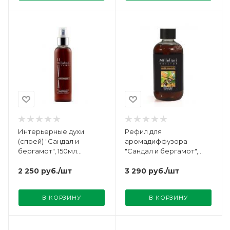
Интерьерные духи
Рефил для
(спрей) "Сандал и
аромадиффузора
бергамот", 150мл
"Сандал и бергамот",
Millefiori Milano
250мл Millefiori Milano
2 250
руб.
/шт
3 290
руб.
/шт
В КОРЗИНУ
В КОРЗИНУ