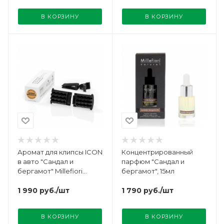
В КОРЗИНУ
В КОРЗИНУ
Аромат для клипсы ICON
Концентрированный
в авто "Сандал и
парфюм "Сандал и
бергамот" Millefiori
бергамот", 15мл
Milano
1 990
руб.
/шт
1 790
руб.
/шт
В КОРЗИНУ
В КОРЗИНУ