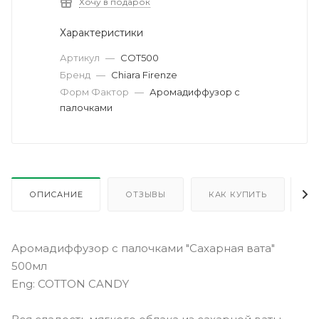
Хочу в подарок
Характеристики
Артикул
—
COT500
Бренд
—
Chiara Firenze
Форм Фактор
—
Аромадиффузор с
палочками
ОПИСАНИЕ
ОТЗЫВЫ
КАК КУПИТЬ
О
Аромадиффузор с палочками "Сахарная вата"
500мл
Eng: COTTON CANDY