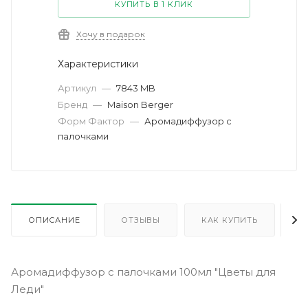
КУПИТЬ В 1 КЛИК
Хочу в подарок
Характеристики
Артикул
—
7843 MB
Бренд
—
Maison Berger
Форм Фактор
—
Аромадиффузор с
палочками
ОПИСАНИЕ
ОТЗЫВЫ
КАК КУПИТЬ
О
Аромадиффузор с палочками 100мл "Цветы для
Леди"