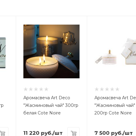
Аромасвеча Art Deco
Аромасвеча Art D
гр
"Жасминовый чай" 300гр
"Жасминовый чай"
белая Cote Noire
200гр Cote Noire
11 220
руб.
/шт
7 500
руб.
/шт