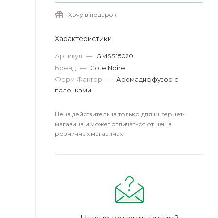
Хочу в подарок
Характеристики
Артикул
—
GMSS15020
Бренд
—
Cote Noire
Форм Фактор
—
Аромадиффузор с
палочками
Цена действительна только для интернет-
магазина и может отличаться от цен в
розничных магазинах
Нужна консультация?