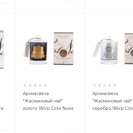
Аромасвеча
Аромасвеча
"Жасминовый чай"
"Жасминовый чай"
re
золото 185гр Cote Noire
серебро 185гр Cot