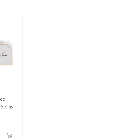
eco
 белая