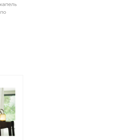
капель
 по