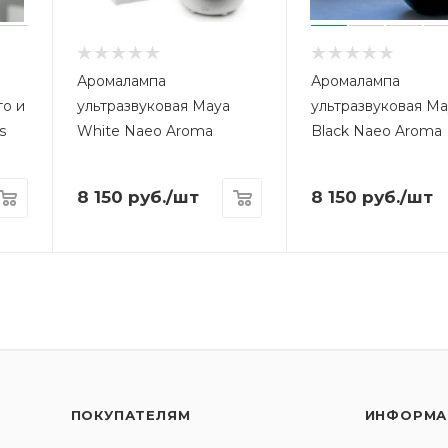
Аромалампа
Аромалампа
то и
ультразвуковая Maya
ультразвуковая M
s
White Naeo Aroma
Black Naeo Aroma
8 150
руб.
/шт
8 150
руб.
/шт
ПОКУПАТЕЛЯМ
ИНФОРМА