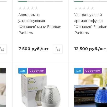
Аромалампа
Ультразвуковой
ультразвуковая
аромадиффузор
"Фонарик" мини Esteban
"Фонарик" Esteba
Parfums
Parfums
7 500
руб.
/шт
12 500
руб.
/шт
Хит
Советуем
Хит
Советуем