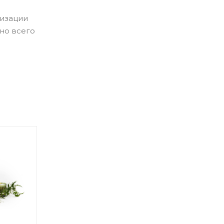
тизации
чно всего