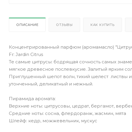
ОПИСАНИЕ
ОТЗЫВЫ
КАК КУПИТЬ
Концентрированный парфюм (аромамасло) "Цитрус
Fr: Jardin Citrus
Те самые цитрусы: бодрящая сочность самых знам
мягкое древесное послевкусие. Залитый ярким со
Приглушенный шепот волн, тихий шелест листвы и
утонченный, деликатный и нежный.
Пирамида аромата:
Верхние ноты: цитрусовы, цедрат, бергамот, вербе
Средние ноты: сосна, флердоранж, жасмин, мята
Шлейф: кедр, можжевельник, мускус