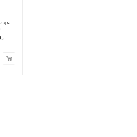
узора
"
tu