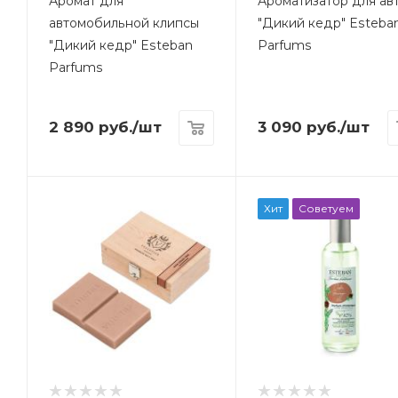
Аромат для
Ароматизатор для ав
автомобильной клипсы
"Дикий кедр" Esteba
"Дикий кедр" Esteban
Parfums
Parfums
2 890
руб.
/шт
3 090
руб.
/шт
Хит
Советуем