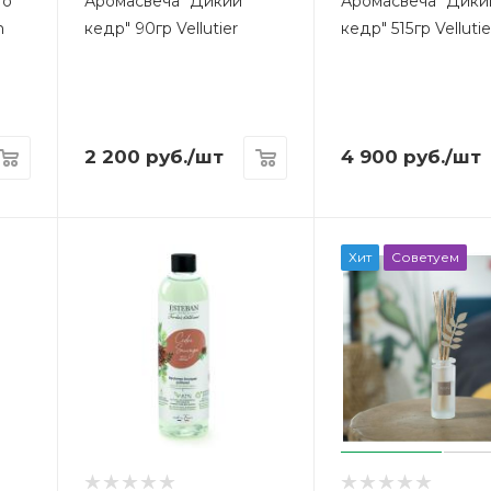
то
Аромасвеча "Дикий
Аромасвеча "Дики
n
кедр" 90гр Vellutier
кедр" 515гр Vellutie
2 200
руб.
/шт
4 900
руб.
/шт
Хит
Советуем