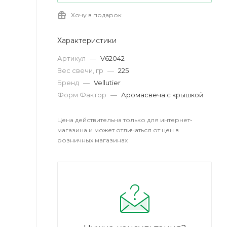
Хочу в подарок
Характеристики
Артикул
—
V62042
Вес свечи, гр
—
225
Бренд
—
Vellutier
Форм Фактор
—
Аромасвеча с крышкой
Цена действительна только для интернет-
магазина и может отличаться от цен в
розничных магазинах