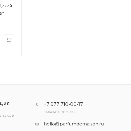
Дикий
an
ЦИЯ
+7 977 710-00-17
ЗАКАЗАТЬ ЗВОНОК
льское
е
hello@parfumdemaison.ru