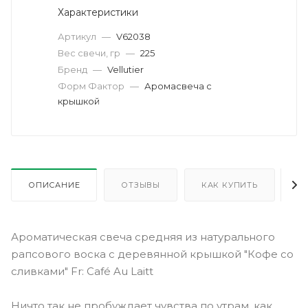
Характеристики
Артикул
—
V62038
Вес свечи, гр
—
225
Бренд
—
Vellutier
Форм Фактор
—
Аромасвеча с
крышкой
ОПИСАНИЕ
ОТЗЫВЫ
КАК КУПИТЬ
О
Ароматическая свеча средняя из натурального
рапсового воска с деревянной крышкой "Кофе со
сливками" Fr: Café Au Laitt
Ничто так не пробуждает чувства по утрам, как