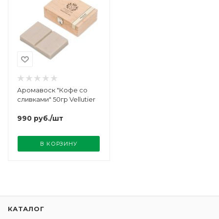
Аромавоск "Кофе со
сливками" 50гр Vellutier
990
руб.
/шт
В КОРЗИНУ
КАТАЛОГ