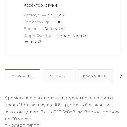
Характеристики
Артикул
—
CGG18514
Вес свечи, гр
—
185
Бренд
—
Cote Noire
Форм Фактор
—
Аромасвеча с
крышкой
ОПИСАНИЕ
ОТЗЫВЫ
КАК КУПИТЬ
О
Ароматическая свеча из натурального соевого
воска "Летняя груша" 185 гр, черный стаканчик,
золотой декор, ВхШхД 13,5х8х8 см. Время горения -
до 60 часов
Fr: POIRE D'ETE