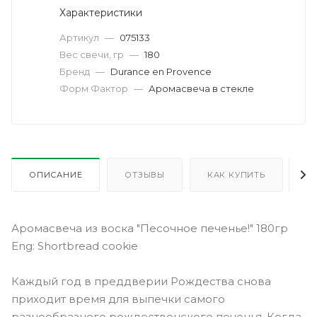
Характеристики
Артикул
—
075133
Вес свечи, гр
—
180
Бренд
—
Durance en Provence
Форм Фактор
—
Аромасвеча в стекле
ОПИСАНИЕ
ОТЗЫВЫ
КАК КУПИТЬ
О
Аромасвеча из воска "Песочное печенье!" 180гр
Eng: Shortbread cookie
Каждый год в преддверии Рождества снова
приходит время для выпечки самого
разнообразного рождественского печенья. Когда