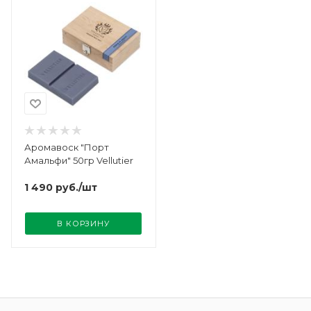
Аромавоск "Порт
Амальфи" 50гр Vellutier
1 490
руб.
/шт
В КОРЗИНУ