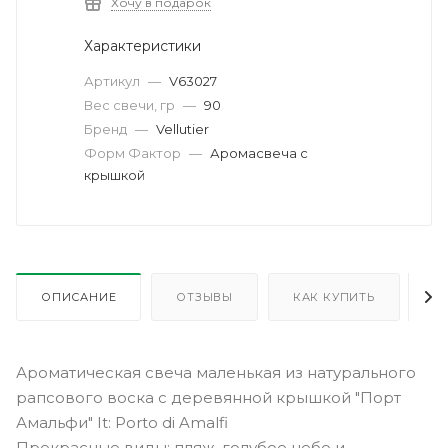
Хочу в подарок
Характеристики
Артикул
—
V63027
Вес свечи, гр
—
90
Бренд
—
Vellutier
Форм Фактор
—
Аромасвеча с
крышкой
ОПИСАНИЕ
ОТЗЫВЫ
КАК КУПИТЬ
О
Ароматическая свеча маленькая из натурального
рапсового воска с деревянной крышкой "Порт
Амальфи" It: Porto di Amalfi
Прекрасные виды: пляж, голубое небо и