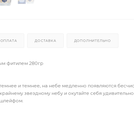
ОПЛАТА
ДОСТАВКА
ДОПОЛНИТЕЛЬНО
ым фитилем 280гр
се темнее и темнее, на небе медленно появляются бесч
скрайнему звездному небу и окутайте себя удивительн
 шлейфом.