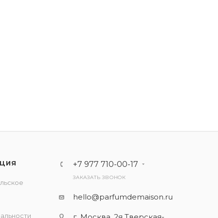
ЦИЯ
+7 977 710-00-17
ЗАКАЗАТЬ ЗВОНОК
льское
е
hello@parfumdemaison.ru
альности
г. Москва, 2я Тверская-