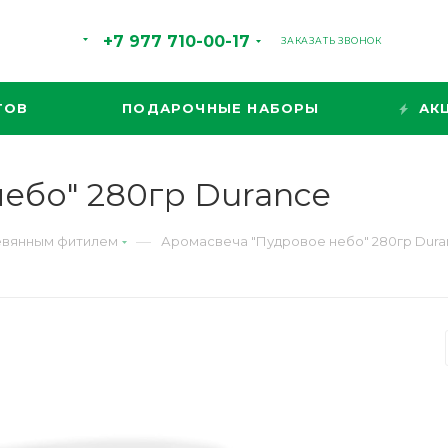
+7 977 710-00-17
ЗАКАЗАТЬ ЗВОНОК
ТОВ
ПОДАРОЧНЫЕ НАБОРЫ
АК
ебо" 280гр Durance
—
евянным фитилем
Аромасвеча "Пудровое небо" 280гр Dura