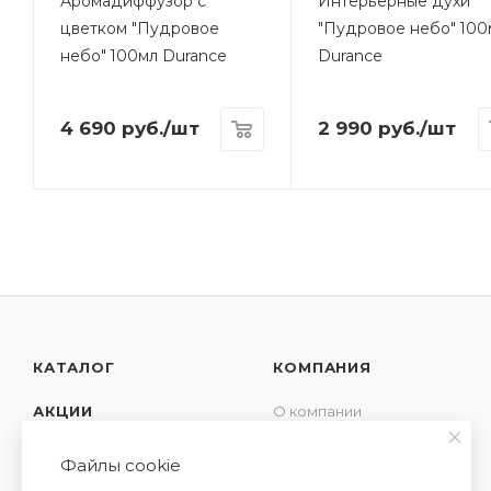
Аромадиффузор с
Интерьерные духи
цветком "Пудровое
"Пудровое небо" 100
небо" 100мл Durance
Durance
4 690
руб.
/шт
2 990
руб.
/шт
КАТАЛОГ
КОМПАНИЯ
АКЦИИ
О компании
Новости
УСЛУГИ
Файлы cookie
Контакты