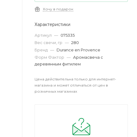
Хочу в подарок
Характеристики
Артикул
—
075335
Вес свечи, гр
—
280
Бренд
—
Durance en Provence
Форм Фактор
—
Аромасвеча с
деревянным фитилем
Цена действительна только для интернет-
магазина и может отличаться от цен в
розничных магазинах