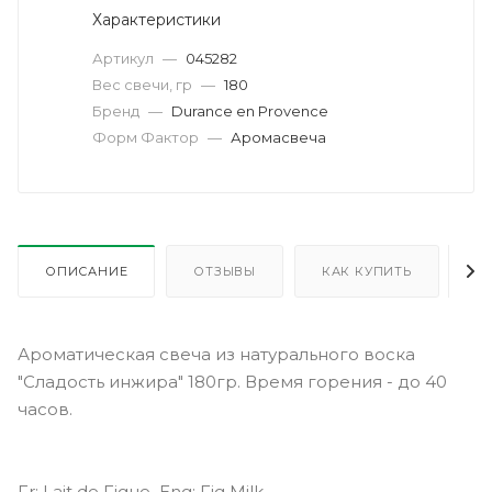
Характеристики
Артикул
—
045282
Вес свечи, гр
—
180
Бренд
—
Durance en Provence
Форм Фактор
—
Аромасвеча
ОПИСАНИЕ
ОТЗЫВЫ
КАК КУПИТЬ
О
Ароматическая свеча из натурального воска
"Сладость инжира" 180гр. Время горения - до 40
часов.
Fr: Lait de Figue Eng: Fig Milk