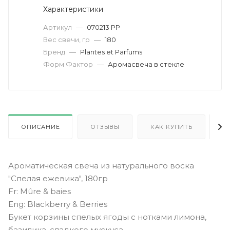
Характеристики
Артикул
—
070213 PP
Вес свечи, гр
—
180
Бренд
—
Plantes et Parfums
Форм Фактор
—
Аромасвеча в стекле
ОПИСАНИЕ
ОТЗЫВЫ
КАК КУПИТЬ
О
Ароматическая свеча из натурального воска
"Спелая ежевика", 180гр
Fr: Mûre & baies
Eng: Blackberry & Berries
Букет корзины спелых ягоды с нотками лимона,
базилика, сладкого мускуса