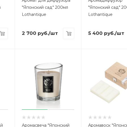
Аромат для диффузора
Аромадиффузор
л
"Японский сад" 200мл
"Японский сад" 2
Lothantique
Lothantique
2 700
руб.
/шт
5 400
руб.
/шт
ий
Аромасвеча "Японский
Аромавоск "Японс