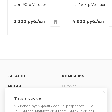
сад" 90гр Vellutier
сад" 515гр Vellutier
2 200
руб.
/шт
4 900
руб.
/шт
КАТАЛОГ
КОМПАНИЯ
АКЦИИ
О компании
Новости
УСЛУГИ
Файлы cookie
Контакты
СЕМЕЙСТВА
Мы используем файлы cookie, разработанные
Отзывы
АРОМАТОВ
нашими специалистами и третьими лицами, для