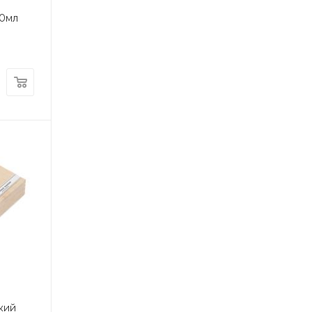
00мл
кий