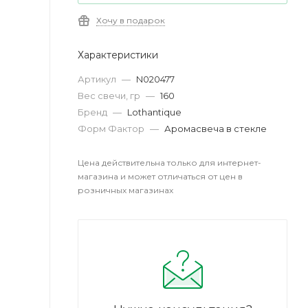
Хочу в подарок
Характеристики
Артикул
—
N020477
Вес свечи, гр
—
160
Бренд
—
Lothantique
Форм Фактор
—
Аромасвеча в стекле
Цена действительна только для интернет-
магазина и может отличаться от цен в
розничных магазинах