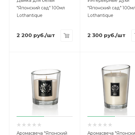
Дымка для белья
Интерьерные духи
"Японский сад" 100мл
"Японский сад" 100м
Lothantique
Lothantique
2 200
руб.
/шт
2 300
руб.
/шт
Аромасвеча "Японский
Аромасвеча "Японск