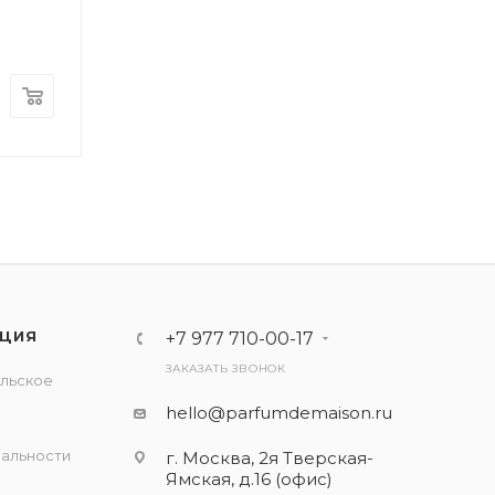
ЦИЯ
+7 977 710-00-17
ЗАКАЗАТЬ ЗВОНОК
льское
е
hello@parfumdemaison.ru
альности
г. Москва, 2я Тверская-
Ямская, д.16 (офис)