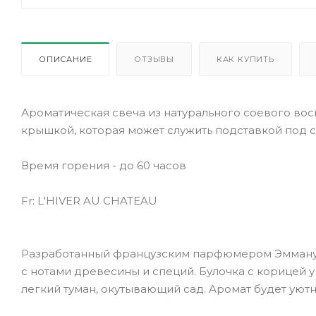
ОПИСАНИЕ
ОТЗЫВЫ
КАК КУПИТЬ
Ароматическая свеча из натурального соевого воска
крышкой, которая может служить подставкой под св
Время горения - до 60 часов
Fr: L'HIVER AU CHATEAU
Разработанный французским парфюмером Эммануэлл
с нотами древесины и специй. Булочка с корицей у
легкий туман, окутывающий сад. Аромат будет ую