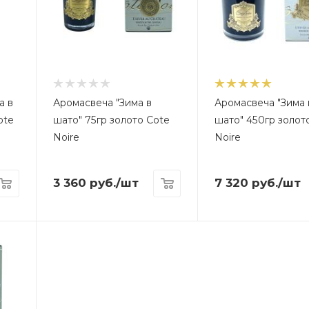
а в
Аромасвеча "Зима в
Аромасвеча "Зима 
ote
шато" 75гр золото Cote
шато" 450гр золот
Noire
Noire
3 360
руб.
/шт
7 320
руб.
/шт