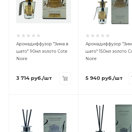
Аромадиффузор "Зима в
Аромадиффузор "Зим
шато" 90мл золото Cote
шато" 150мл золото C
Noire
Noire
3 714
руб.
/шт
5 940
руб.
/шт