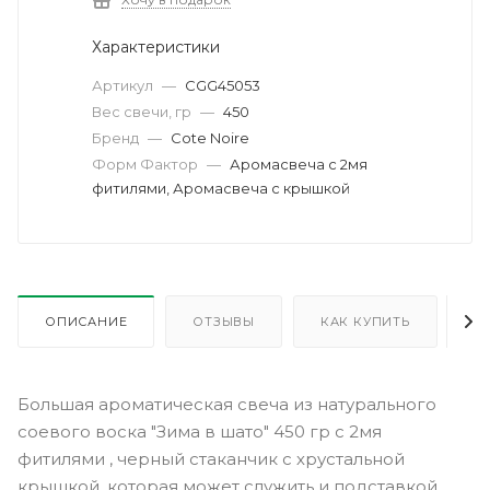
Характеристики
Артикул
—
CGG45053
Вес свечи, гр
—
450
Бренд
—
Cote Noire
Форм Фактор
—
Аромасвеча с 2мя
фитилями, Аромасвеча с крышкой
ОПИСАНИЕ
ОТЗЫВЫ
КАК КУПИТЬ
О
Большая ароматическая свеча из натурального
соевого воска "Зима в шато" 450 гр с 2мя
фитилями , черный стаканчик с хрустальной
крышкой, которая может служить и подставкой