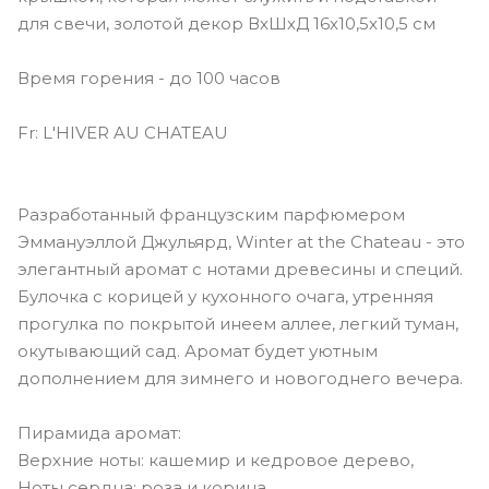
для свечи, золотой декор ВхШхД 16х10,5х10,5 см
Время горения - до 100 часов
Fr: L'HIVER AU CHATEAU
Разработанный французским парфюмером
Эммануэллой Джульярд, Winter at the Chateau - это
элегантный аромат с нотами древесины и специй.
Булочка с корицей у кухонного очага, утренняя
прогулка по покрытой инеем аллее, легкий туман,
окутывающий сад. Аромат будет уютным
дополнением для зимнего и новогоднего вечера.
Пирамида аромат:
Верхние ноты: кашемир и кедровое дерево,
Ноты сердца: роза и корица,