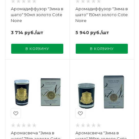
Аромадиффузор "Зима в
Аромадиффузор "Зима в
шато" 90мл золото Cote
шато" 150мл золото Cote
Noire
Noire
3 714
руб.
/шт
5 940
руб.
/шт
В КОРЗИНУ
В КОРЗИНУ
Аромасвеча "Зима в
Аромасвеча "Зима в
шато" 75гр золото Cote
шато" 185гр золото Cote