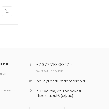
ЦИЯ
+7 977 710-00-17
ЗАКАЗАТЬ ЗВОНОК
льское
е
hello@parfumdemaison.ru
альности
г. Москва, 2я Тверская-
Ямская, д.16 (офис)