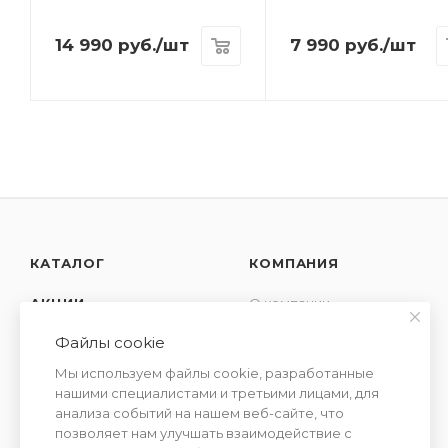
14 990
руб.
/шт
7 990
руб.
/шт
КАТАЛОГ
КОМПАНИЯ
АКЦИИ
О компании
Новости
Файлы cookie
УСЛУГИ
Контакты
Мы используем файлы cookie, разработанные
СЕМЕЙСТВА
Отзывы
нашими специалистами и третьими лицами, для
АРОМАТОВ
анализа событий на нашем веб-сайте, что
Сотрудничество
позволяет нам улучшать взаимодействие с