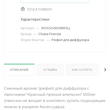
Хочу в подарок
Характеристики
Артикул
—
ROSSO500REFILL
Бренд
—
Chiara Firenze
Форм Фактор
—
Рефил для диффузора
ОПИСАНИЕ
ОТЗЫВЫ
КАК КУПИТЬ
О
Сменный аромат (рефил) для диффузора с
палочками "Красный пряный апельсин" 500мл
(палочки не входят в комплект, купить подходящие
можно в разделе Аксессуары)