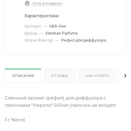
Хочу в подарок
Характеристики
Артикул
—
NER-044
Бренд
—
Esteban Parfums
Форм Фактор
—
Рефил для диффузора
ОПИСАНИЕ
ОТЗЫВЫ
КАК КУПИТЬ
О
Сменный аромат (рефил) для диффузора с
палочками "Нероли" 500мл (палочки не входят)
Fr: Neroli