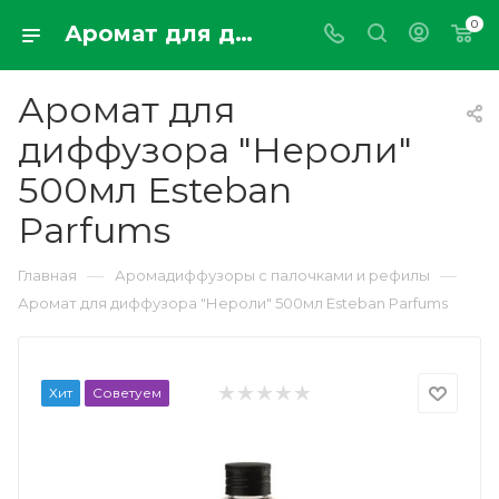
0
Аромат для диффузора "Нероли" 500мл Esteban Parfums
Аромат для
диффузора "Нероли"
500мл Esteban
Parfums
—
—
Главная
Аромадиффузоры с палочками и рефилы
Аромат для диффузора "Нероли" 500мл Esteban Parfums
Хит
Советуем