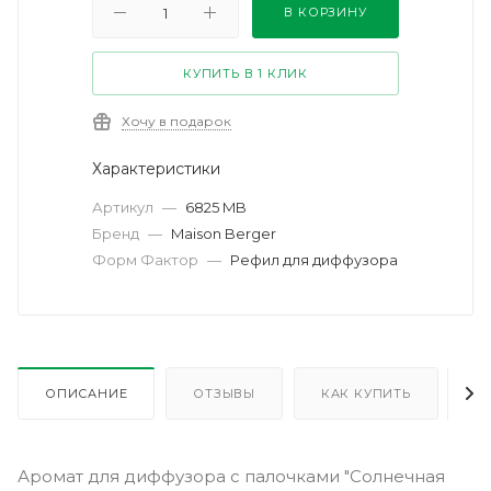
В КОРЗИНУ
КУПИТЬ В 1 КЛИК
Хочу в подарок
Характеристики
Артикул
—
6825 MB
Бренд
—
Maison Berger
Форм Фактор
—
Рефил для диффузора
ОПИСАНИЕ
ОТЗЫВЫ
КАК КУПИТЬ
О
Аромат для диффузора с палочками "Солнечная