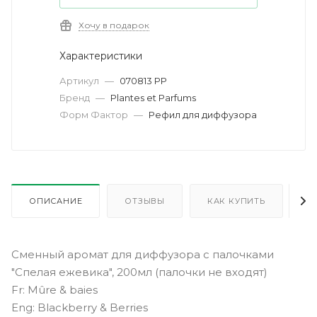
Хочу в подарок
Характеристики
Артикул
—
070813 PP
Бренд
—
Plantes et Parfums
Форм Фактор
—
Рефил для диффузора
ОПИСАНИЕ
ОТЗЫВЫ
КАК КУПИТЬ
О
Сменный аромат для диффузора с палочками
"Спелая ежевика", 200мл (палочки не входят)
Fr: Mûre & baies
Eng: Blackberry & Berries