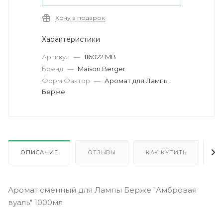
Хочу в подарок
Характеристики
Артикул
—
116022 MB
Бренд
—
Maison Berger
Форм Фактор
—
Аромат для Лампы
Берже
ОПИСАНИЕ
ОТЗЫВЫ
КАК КУПИТЬ
О
Аромат сменный для Лампы Берже "Амбровая
вуаль" 1000мл