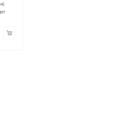
я)
ger