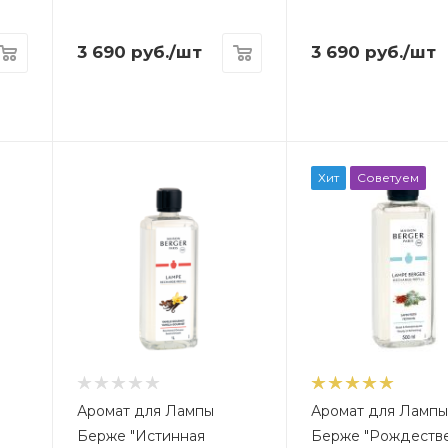
3 690
руб.
/шт
3 690
руб.
/шт
Хит
Советуем
Аромат для Лампы
Аромат для Ламп
Берже "Истинная
Берже "Рождеств