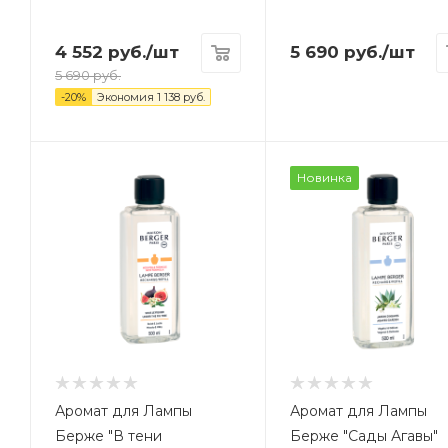
4 552
руб.
/шт
5 690
руб.
/шт
5 690
руб.
-
20
%
Экономия
1 138
руб.
Новинка
Аромат для Лампы
Аромат для Лампы
Берже "В тени
Берже "Сады Агавы"