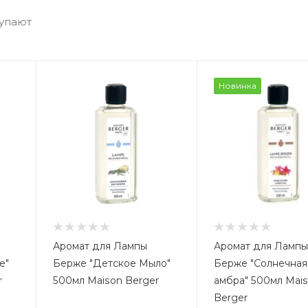
купают
Новинка
Аромат для Лампы
Аромат для Ламп
е"
Берже "Детское Мыло"
Берже "Солнечная
r
500мл Maison Berger
амбра" 500мл Mai
Berger