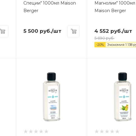
Специи" 1000мл Maison
Магнолии" 1000мл
Berger
Maison Berger
5 500
руб.
/шт
4 552
руб.
/шт
5 690
руб.
-
20
%
Экономия
1 138
р