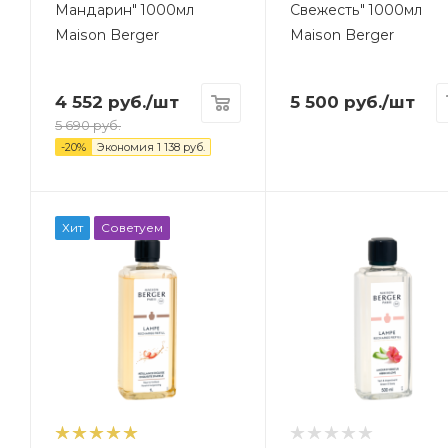
Мандарин" 1000мл
Свежесть" 1000мл
Maison Berger
Maison Berger
4 552
руб.
/шт
5 500
руб.
/шт
5 690
руб.
-
20
%
Экономия
1 138
руб.
Хит
Советуем