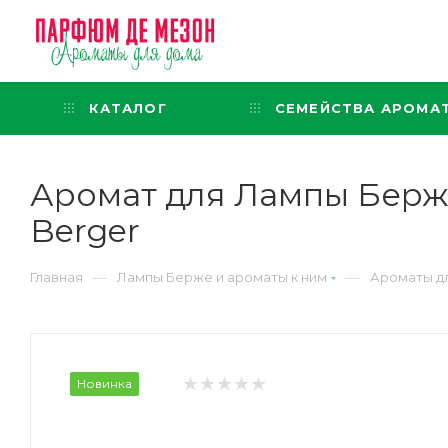
Интернет-магазин
представительского класса
КАТАЛОГ
СЕМЕЙСТВА АРОМА
Аромат для Лампы Берж
Berger
—
—
Главная
Лампы Берже и ароматы к ним
Ароматы д
Новинка