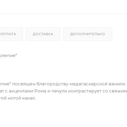
ОПЛАТА
ДОСТАВКА
ДОПОЛНИТЕЛЬНО
олепие"
пие" посвящен благородству мадагаскарской ванили.
т с акцентами Рома и пачули контрастирует со свежим
ой нотой какао.