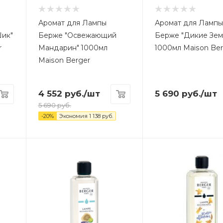
Аромат для Лампы
Аромат для Ламп
ик"
Берже "Освежающий
Берже "Дикие Зем
r
Мандарин" 1000мл
1000мл Maison Be
Maison Berger
4 552
руб.
/шт
5 690
руб.
/шт
5 690
руб.
-
20
%
Экономия
1 138
руб.