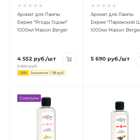
Аромат для Лампы
Аромат для Лампы
Берже "Ягоды Годжи"
Берже "Парижский Ш
1000мл Maison Berger
1000мл Maison Berge
4 552
руб.
/шт
5 690
руб.
/шт
5 690
руб.
-
20
%
Экономия
1 138
руб.
Советуем