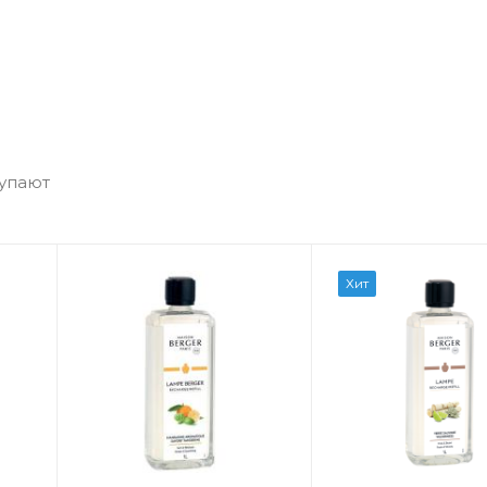
купают
Хит