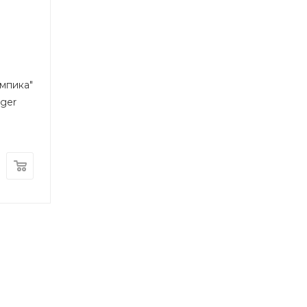
ы
мпика"
rger