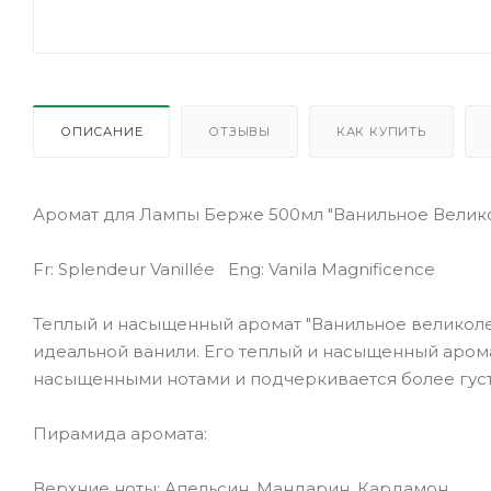
ОПИСАНИЕ
ОТЗЫВЫ
КАК КУПИТЬ
Аромат для Лампы Берже 500мл "Ванильное Велик
Fr: Splendeur Vanillée Eng: Vanila Magnificence
Теплый и насыщенный аромат "Ванильное великоле
идеальной ванили. Его теплый и насыщенный арома
насыщенными нотами и подчеркивается более густ
Пирамида аромата:
Верхние ноты: Апельсин, Мандарин, Кардамон