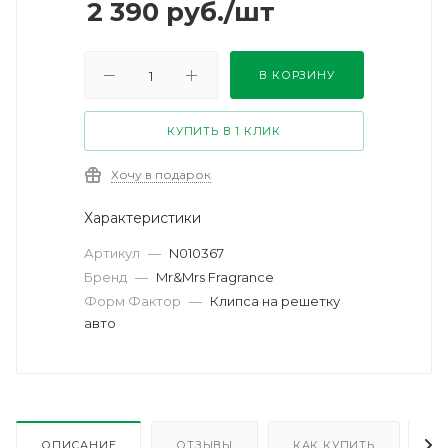
2 390
руб.
/шт
В КОРЗИНУ
КУПИТЬ В 1 КЛИК
Хочу в подарок
Характеристики
Артикул
—
N010367
Бренд
—
Mr&Mrs Fragrance
Форм Фактор
—
Клипса на решетку
авто
ОПИСАНИЕ
ОТЗЫВЫ
КАК КУПИТЬ
О