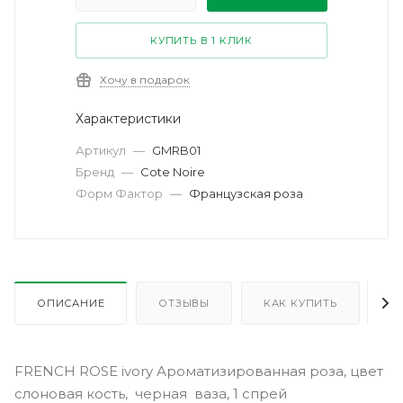
КУПИТЬ В 1 КЛИК
Хочу в подарок
Характеристики
Артикул
—
GMRB01
Бренд
—
Cote Noire
Форм Фактор
—
Французская роза
ОПИСАНИЕ
ОТЗЫВЫ
КАК КУПИТЬ
О
FRENCH ROSE ivory Ароматизированная роза, цвет
слоновая кость, черная ваза, 1 спрей