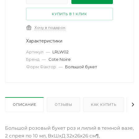
КУПИТЬ В 1 КЛИК
Хочу в подарок
Характеристики
Артикул
—
LRLW02
Бренд
—
Cote Noire
Форм Фактор
—
Большой букет
ОПИСАНИЕ
ОТЗЫВЫ
КАК КУПИТЬ
О
Большой розовый букет роз и лилий в темной вазе,
2 спрея по 10 мл, ВхШхД 32х26х26 см¶,